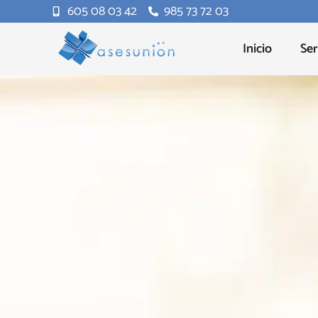
605 08 03 42
985 73 72 03
Inicio
Ser