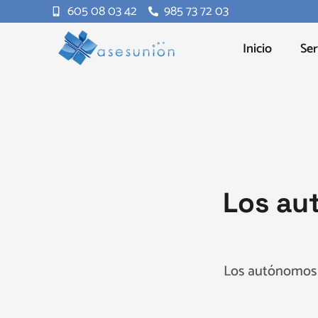
605 08 03 42
985 73 72 03
Inicio
Ser
Los au
Los autónomos s