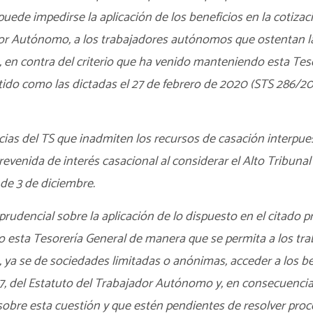
uede impedirse la aplicación de los beneficios en la cotizació
dor Autónomo, a los trabajadores autónomos que ostentan l
, en contra del criterio que ha venido manteniendo esta Teso
ido como las dictadas el 27 de febrero de 2020 (STS 286/20
ias del TS que inadmiten los recursos de casación interpue
evenida de interés casacional al considerar el Alto Tribunal
 de 3 de diciembre.
isprudencial sobre la aplicación de lo dispuesto en el citado p
 esta Tesorería General de manera que se permita a los tr
, ya se de sociedades limitadas o anónimas, acceder a los be
007, del Estatuto del Trabajador Autónomo y, en consecuencia
obre esta cuestión y que estén pendientes de resolver proce