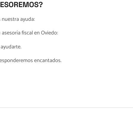
ASESOREMOS?
s nuestra ayuda:
u
asesoría fiscal en Oviedo
:
ayudarte.
e responderemos encantados.