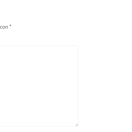
 con
*