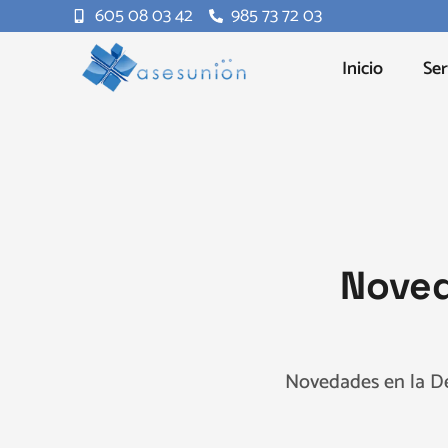
605 08 03 42
985 73 72 03
Inicio
Ser
Noved
Novedades en la De