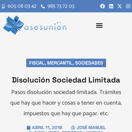
605 08 03 42
985 73 72 03
FISCAL
,
MERCANTIL
,
SOCIEDADES
Disolución Sociedad Limitada
Pasos disolución sociedad limitada. Trámites
que hay que hacer y cosas a tener en cuenta,
impuestos que hay que pagar. etc.
ABRIL 11, 2018
JOSÉ MANUEL