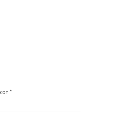
 con
*