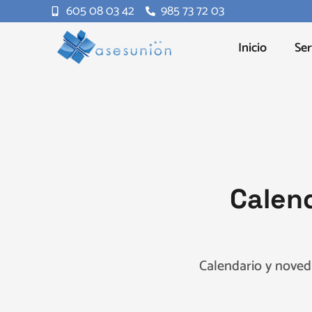
605 08 03 42
985 73 72 03
Inicio
Ser
Calen
Calendario y noved