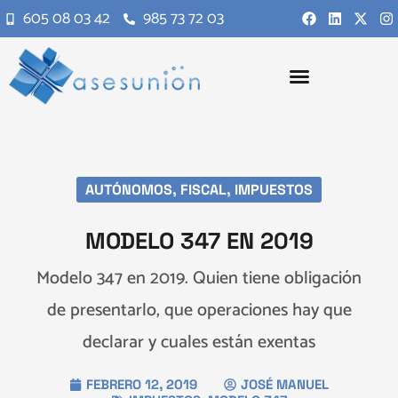
605 08 03 42
985 73 72 03
AUTÓNOMOS
,
FISCAL
,
IMPUESTOS
MODELO 347 EN 2019
Modelo 347 en 2019. Quien tiene obligación
de presentarlo, que operaciones hay que
declarar y cuales están exentas
FEBRERO 12, 2019
JOSÉ MANUEL