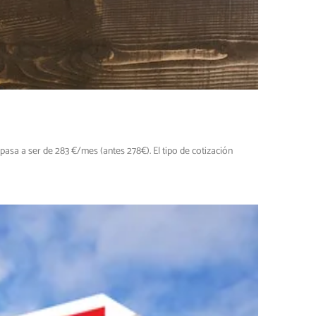
asa a ser de 283 €/mes (antes 278€). El tipo de cotización