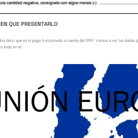
NEN QUE PRESENTARLO
ría decir que es el pago fraccionado a cuenta del IRPF. Vamos a ver las dudas q
e todo en el